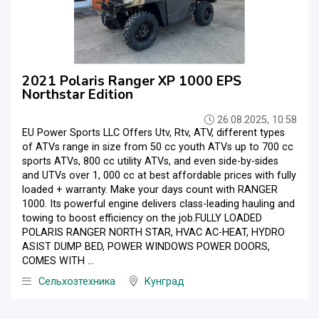
2021 Polaris Ranger XP 1000 EPS
Northstar Edition
26.08.2025, 10:58
EU Power Sports LLC Offers Utv, Rtv, ATV, different types
of ATVs range in size from 50 cc youth ATVs up to 700 cc
sports ATVs, 800 cc utility ATVs, and even side-by-sides
and UTVs over 1, 000 cc at best affordable prices with fully
loaded + warranty. Make your days count with RANGER
1000. Its powerful engine delivers class-leading hauling and
towing to boost efficiency on the job.FULLY LOADED
POLARIS RANGER NORTH STAR, HVAC AC-HEAT, HYDRO
ASIST DUMP BED, POWER WINDOWS POWER DOORS,
COMES WITH ...
Сельхозтехника
Кунград