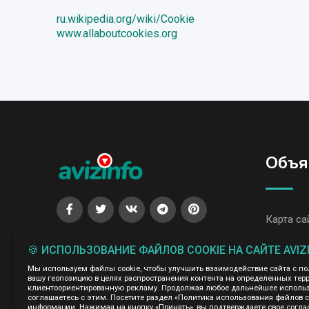
ru.wikipedia.org/wiki/Cookie
www.allaboutcookies.org
Объя
Карта са
Все объя
🍪 ИСПОЛЬЗОВАНИЕ ФАЙЛОВ COOKIE НА САЙТЕ AVIZ
Мы используем файлы cookie, чтобы улучшить взаимодействие сайта с п
Все объя
вашу геопозицию в целях распространения контента на определенных терр
клиентоориентированную рекламу. Продолжая любое дальнейшее использо
соглашаетесь с этим. Посетите раздел «Политика использования файлов 
Администрация сайта AvizInfo.uz не несет ответственнос
информации. Нажимая на кнопку «Принять», вы подтверждаете свое согла