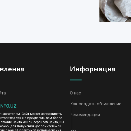
вления
Информация
йта
О нас
вления, Кунград
Как создать объявление
INFO.UZ
ользователем. Сайт может запрашивать
вления AvizInfo
Рекомендации
иториях,а так же предлагать вам более
вание Сайта и/или сервисов Сайта, Вы
cookie» для получения дополнительной
ть за содержание размещенных объявлений.
сие с нашей политикой использования