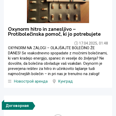
Oxynorm hitro in zanesljivo –
Protibolečinska pomoč, ki jo potrebujete
17.04.2025, 01:48
OXYNORM NA ZALOGI – OLAJŠAJTE BOLEČINO ŽE
DANES! Se vsakodnevno spopadate z močnimi bolečinami,
ki vam kradejo energijo, spanec in veselje do življenja? Ne
dovolite, da bolečina obvladuje vaš vsakdan. Oxynorm je
preverjena rešitev za hitro in učinkovito lajšanje tudi
najmočnejših bolečin – in pri nas je trenutno na zalogi!
Новострой аренда
Кунград
Договорная