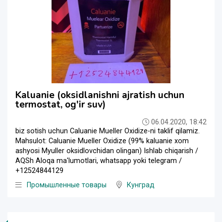
Kaluanie (oksidlanishni ajratish uchun
termostat, og'ir suv)
06.04.2020, 18:42
biz sotish uchun Caluanie Mueller Oxidize-ni taklif qilamiz.
Mahsulot: Caluanie Mueller Oxidize (99% kaluanie xom
ashyosi Myuller oksidlovchidan olingan) Ishlab chiqarish /
AQSh Aloqa ma'lumotlari, whatsapp yoki telegram /
+12524844129
Промышленные товары
Кунград