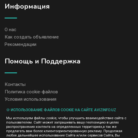
Информация
О нас
Как создать объявление
Рекомендации
Помощь и Поддержка
Контакты
Политика cookie-файлов
Условия использования
🍪 ИСПОЛЬЗОВАНИЕ ФАЙЛОВ COOKIE НА САЙТЕ AVIZINFO.UZ
Администрация сайта AvizInfo.uz не несет ответственность за
Мы используем файлы cookie, чтобы улучшить взаимодействие сайта с
содержание размещенных объявлений.
пользователем. Сайт может запрашивать вашу геопозицию в целях
Мы ценим конфиденциальность наших пользователей. Мы не
распространения контента на определенных территориях,а так же
передаем и не продаем личную информацию зарегистрированных
предлагать вам более клиентоориентированную рекламу. Продолжая
пользователей AvizInfo.uz третьим лицам. Мы не отвечаем за
любое дальнейшее использование Сайта и/или сервисов Сайта, Вы