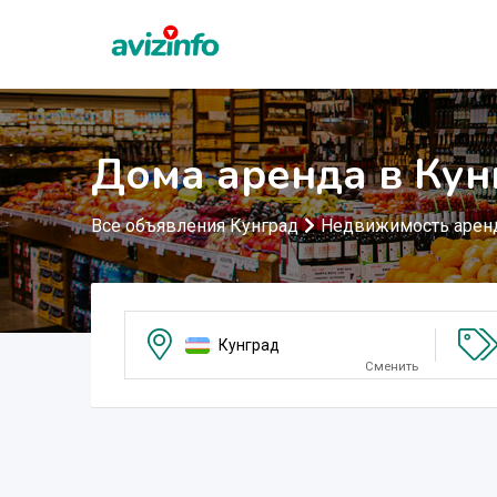
Дома аренда в Кун
Все объявления Кунград
Недвижимость арен
Кунград
Сменить