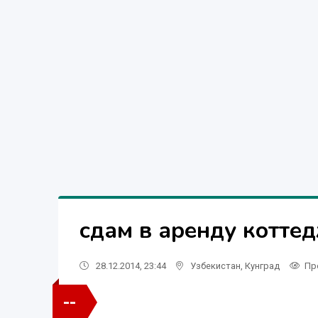
сдам в аренду котте
28.12.2014, 23:44
Узбекистан
,
Кунград
Пр
--