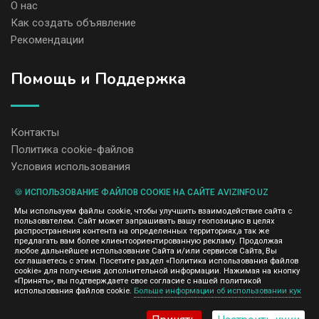
О нас
Как создать объявление
Рекомендации
Помощь и Поддержка
Контакты
Политика cookie-файлов
Условия использования
🍪 ИСПОЛЬЗОВАНИЕ ФАЙЛОВ COOKIE НА САЙТЕ AVIZINFO.UZ
Администрация сайта AvizInfo.uz не несет ответственность за
Мы используем файлы cookie, чтобы улучшить взаимодействие сайта с
содержание размещенных объявлений.
пользователем. Сайт может запрашивать вашу геопозицию в целях
Мы ценим конфиденциальность наших пользователей. Мы не
распространения контента на определенных территориях,а так же
передаем и не продаем личную информацию зарегистрированных
предлагать вам более клиентоориентированную рекламу. Продолжая
пользователей AvizInfo.uz третьим лицам. Мы не отвечаем за
любое дальнейшее использование Сайта и/или сервисов Сайта, Вы
правила конфиденциальности сайтов на которые ссылается
соглашаетесь с этим. Посетите раздел «Политика использования файлов
AvizInfo.uz. На некоторых страницах нашего сайта представлена
cookie» для получения дополнительной информации. Нажимая на кнопку
реклама Google Adsense Advertising Network. Чтобы узнать
«Принять», вы подтверждаете свое согласие с нашей политикой
нажмите тут
использования файлов cookie.
Больше информации об использовании кук
подробней о правилах конфиденциальности Google
.