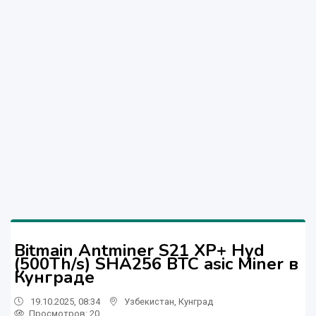
Bitmain Antminer S21 XP+ Hyd
(500Th/s) SHA256 BTC asic Miner в
Кунграде
19.10.2025, 08:34
Узбекистан
,
Кунград
Просмотров: 20