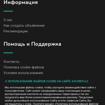
Информация
О нас
Как создать объявление
Рекомендации
Помощь и Поддержка
Контакты
Политика cookie-файлов
Условия использования
🍪 ИСПОЛЬЗОВАНИЕ ФАЙЛОВ COOKIE НА САЙТЕ AVIZINFO.UZ
Администрация сайта AvizInfo.uz не несет ответственность за
Мы используем файлы cookie, чтобы улучшить взаимодействие сайта с
содержание размещенных объявлений.
пользователем. Сайт может запрашивать вашу геопозицию в целях
Мы ценим конфиденциальность наших пользователей. Мы не
распространения контента на определенных территориях,а так же
передаем и не продаем личную информацию зарегистрированных
предлагать вам более клиентоориентированную рекламу. Продолжая
пользователей AvizInfo.uz третьим лицам. Мы не отвечаем за
любое дальнейшее использование Сайта и/или сервисов Сайта, Вы
правила конфиденциальности сайтов на которые ссылается
соглашаетесь с этим. Посетите раздел «Политика использования файлов