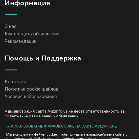
Информация
О нас
Как создать объявление
Рекомендации
Помощь и Поддержка
Контакты
Политика cookie-файлов
Условия использования
Администрация сайта AvizInfo.uz не несет ответственность за
содержание размещенных объявлений.
Мы ценим конфиденциальность наших пользователей. Мы не
передаем и не продаем личную информацию зарегистрированных
🍪 ИСПОЛЬЗОВАНИЕ ФАЙЛОВ COOKIE НА САЙТЕ AVIZINFO.UZ
пользователей AvizInfo.uz третьим лицам. Мы не отвечаем за
Мы используем файлы cookie, чтобы улучшить взаимодействие сайта с
правила конфиденциальности сайтов на которые ссылается
пользователем. Сайт может запрашивать вашу геопозицию в целях