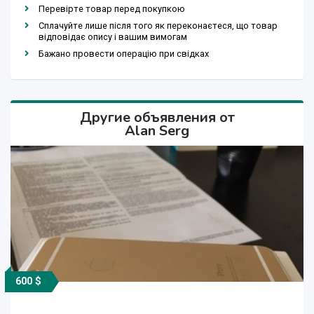
Перевірте товар перед покупкою
Сплачуйте лише після того як переконаєтеся, що товар
відповідає опису і вашим вимогам
Бажано провести операцію при свідках
Другие объявления от
Alan Serg
600 $
1 000 $
1 000 $
600 $
500 $
500 $
450 $
450 $
700 $
500 $